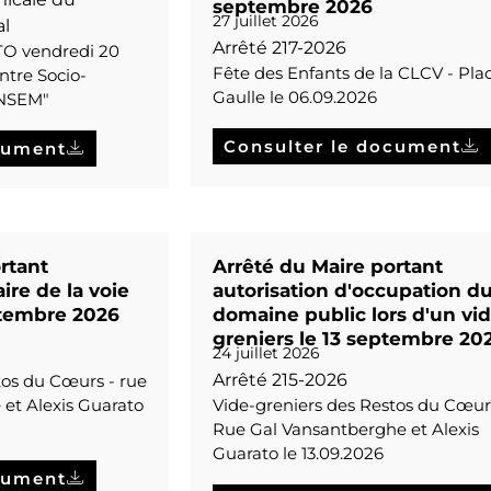
septembre 2026
27 juillet 2026
l
Arrêté 217-2026
TO vendredi 20
Fête des Enfants de la CLCV - Pla
tre Socio-
Gaulle le 06.09.2026
ANSEM"
Consulter le document
cument
rtant
Arrêté du Maire portant
re de la voie
autorisation d'occupation d
ptembre 2026
domaine public lors d'un vid
greniers le 13 septembre 20
24 juillet 2026
Arrêté 215-2026
tos du Cœurs - rue
et Alexis Guarato
Vide-greniers des Restos du Cœur
Rue Gal Vansantberghe et Alexis
Guarato le 13.09.2026
cument