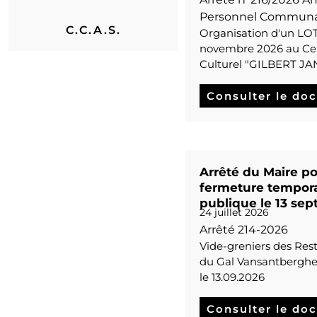
Personnel Communa
C.C.A.S.
Organisation d'un LO
novembre 2026 au Cen
Culturel "GILBERT J
Consulter le do
Arrêté du Maire po
fermeture temporai
publique le 13 se
24 juillet 2026
Arrêté 214-2026
Vide-greniers des Res
du Gal Vansantberghe 
le 13.09.2026
Consulter le do