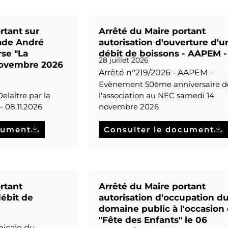
rtant sur
Arrêté du Maire portant
tade André
autorisation d'ouverture d'u
rse "La
débit de boissons - AAPEM -
28 juillet 2026
novembre 2026
Arrêté n°219/2026 - AAPEM -
Evènement 50ème anniversaire d
elaître par la
l'association au NEC samedi 14
- 08.11.2026
novembre 2026
cument
Consulter le document
rtant
Arrêté du Maire portant
débit de
autorisation d'occupation d
domaine public à l'occasion 
"Fête des Enfants" le 06
micale du