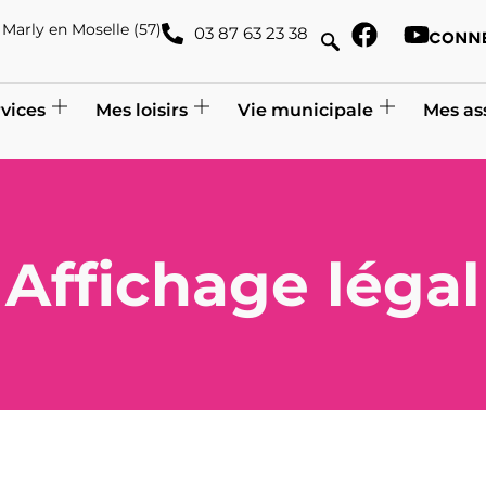
de Marly en Moselle (57)
03 87 63 23 38
vices
Mes loisirs
Vie municipale
Mes as
Affichage légal