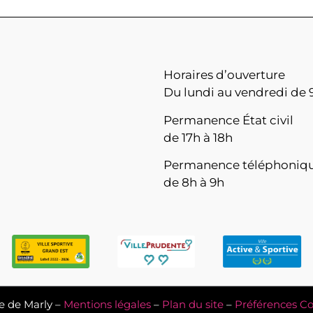
Horaires d’ouverture
Du lundi au vendredi de 9
Permanence État civil
de 17h à 18h
Permanence téléphoniq
de 8h à 9h
e de Marly –
Mentions légales
–
Plan du site
–
Préférences Co