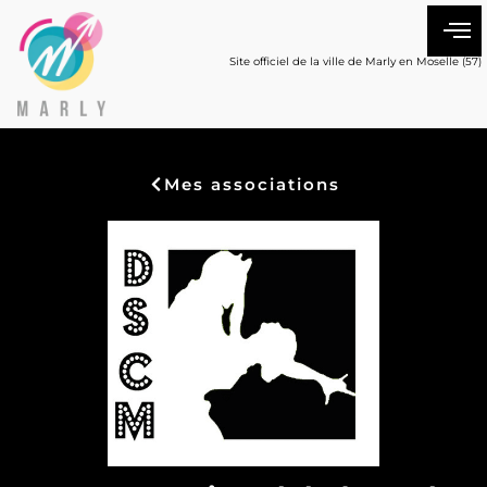
Site officiel de la ville de Marly en Moselle (57)
Mes associations