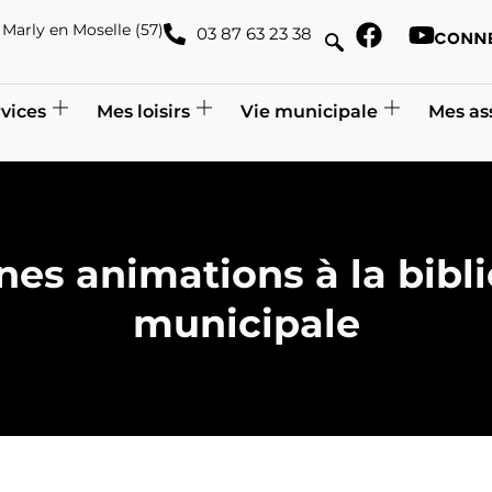
de Marly en Moselle (57)
03 87 63 23 38
vices
Mes loisirs
Vie municipale
Mes as
nes animations à la bibl
municipale