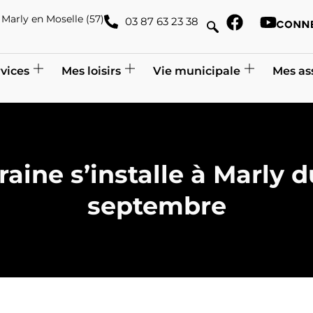
de Marly en Moselle (57)
03 87 63 23 38
vices
Mes loisirs
Vie municipale
Mes as
raine s’installe à Marly 
septembre