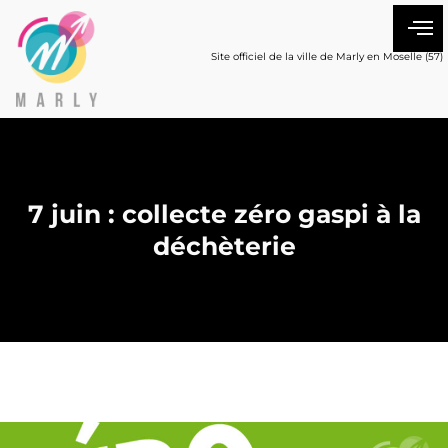
Site officiel de la ville de Marly en Moselle (57)
7 juin : collecte zéro gaspi à la
déchèterie