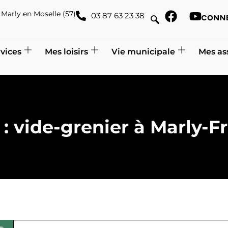
de Marly en Moselle (57)
03 87 63 23 38
vices
Mes loisirs
Vie municipale
Mes as
 : vide-grenier à Marly-F