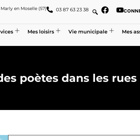
de Marly en Moselle (57)
03 87 63 23 38
vices
Mes loisirs
Vie municipale
Mes as
: des poètes dans les rues