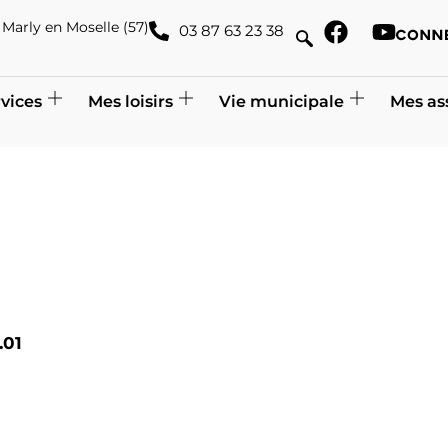
de Marly en Moselle (57)
03 87 63 23 38
vices
Mes loisirs
Vie municipale
Mes as
.01