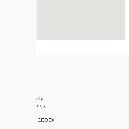
Mairie de Marly
8 rue des Ecoles
BP 30002
57151 MARLY CEDEX