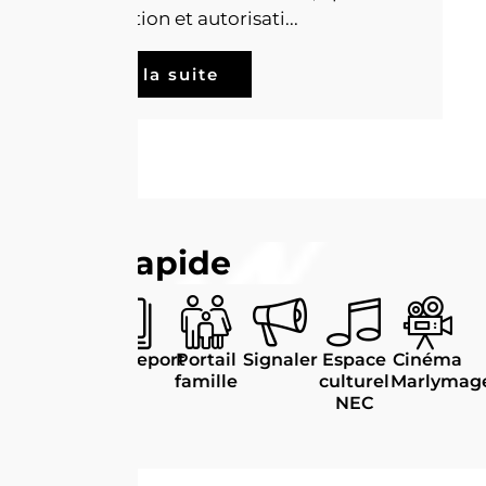
déclaration et autorisati...
Lire la suite
Accès rapide
Carte
Passeport
Portail
Signaler
Espace
Cinéma
d'identité
famille
culturel
Marlymag
NEC