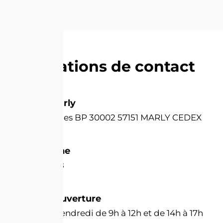
par email.
CONTACT
Informations de contact
Mairie de Marly
8 rue des Ecoles BP 30002 57151 MARLY CEDEX
Par téléphone
03 87 63 23 38
Horaires d'ouverture
Du lundi au vendredi de 9h à 12h et de 14h à 17h