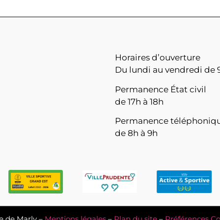
Horaires d’ouverture
Du lundi au vendredi de 9
Permanence État civil
de 17h à 18h
Permanence téléphoniq
de 8h à 9h
e de Marly –
Mentions légales
–
Plan du site
–
Préférences Co