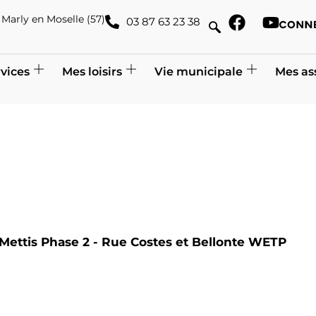
de Marly en Moselle (57)
03 87 63 23 38
vices
Mes loisirs
Vie municipale
Mes as
x Mettis Phase 2 - Rue Costes et Bellonte WETP