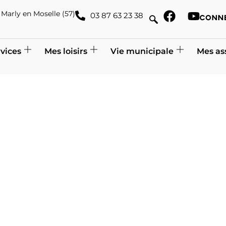
de Marly en Moselle (57)
03 87 63 23 38
vices
Mes loisirs
Vie municipale
Mes as