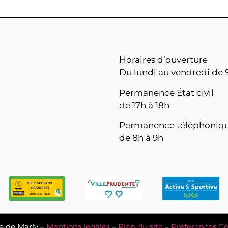
Horaires d’ouverture
Du lundi au vendredi de 9
Permanence État civil
de 17h à 18h
Permanence téléphoniq
de 8h à 9h
e de Marly –
Mentions légales
–
Plan du site
–
Préférences Co