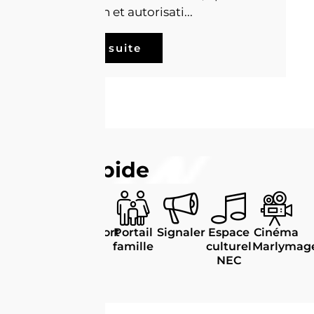
déclaration et autorisati...
Lire la suite
Accès rapide
Carte
Passeport
Portail
Signaler
Espace
Cinéma
d'identité
famille
culturel
Marlymag
NEC