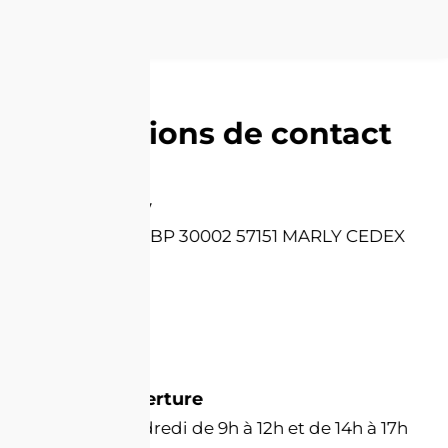
par email.
CONTACT
Informations de contact
Mairie de Marly
8 rue des Ecoles BP 30002 57151 MARLY CEDEX
Par téléphone
03 87 63 23 38
Horaires d'ouverture
Du lundi au vendredi de 9h à 12h et de 14h à 17h